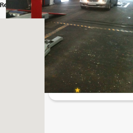
Recherchez votre ville ou CP
Choisissez votre 
Lomme
Autovision Lomme
Herlies
CTA59 Autovision Herlies
5
/5