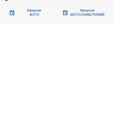
Réserver
Réserver
AUTO
MOTO/SANS PERMIS
Liens importants
Quand passer votre contrôle ?
Liens utiles
Contact
Mentions légales
Accès professionnels
Eviter la contre visite
Choix du centre
Contrôle Technique Autovision Lomme
Contrôle Technique CTA59 Autovision Herlies
CTA59 Autovision Herlies - 2026